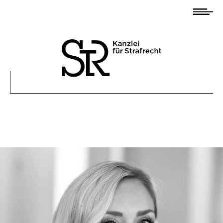
Startseite
Anwaltsteam
Andreas Baier
Olaf Panten
Christos Psaltiras
Mona Hammerschmidt
Rebecca Baier
Alexander Frhr.
von Malsen-Waldkirch
Information
Profil/Kompetenzen